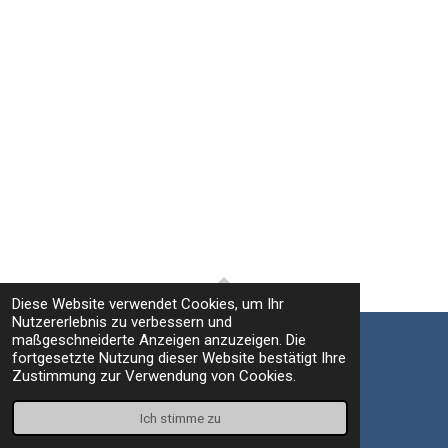
Diese Website verwendet Cookies, um Ihr
TOP
Nutzererlebnis zu verbessern und
maßgeschneiderte Anzeigen anzuzeigen. Die
fortgesetzte Nutzung dieser Website bestätigt Ihre
Impressum / Datenschutz
Zustimmung zur Verwendung von Cookies.
© 2021 - 2026 Fritz Leuzinger Photography
Mit Unterstützung von
Webador
Ich stimme zu