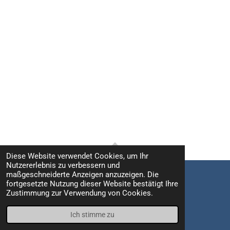
Diese Website verwendet Cookies, um Ihr
TOP
Nutzererlebnis zu verbessern und
maßgeschneiderte Anzeigen anzuzeigen. Die
fortgesetzte Nutzung dieser Website bestätigt Ihre
Impressum / Datenschutz
Zustimmung zur Verwendung von Cookies.
© 2021 - 2026 Fritz Leuzinger Photography
Mit Unterstützung von
Webador
Ich stimme zu