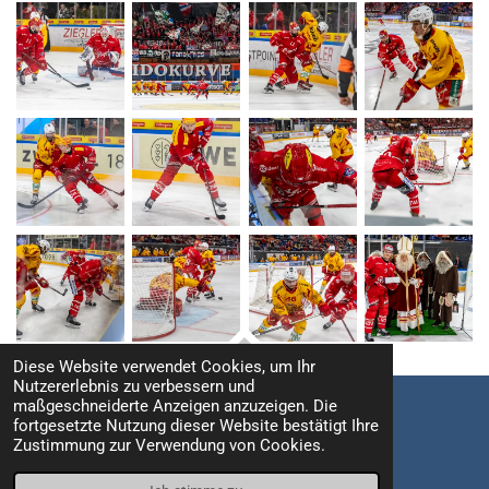
Diese Website verwendet Cookies, um Ihr
TOP
Nutzererlebnis zu verbessern und
maßgeschneiderte Anzeigen anzuzeigen. Die
fortgesetzte Nutzung dieser Website bestätigt Ihre
Impressum / Datenschutz
Zustimmung zur Verwendung von Cookies.
© 2021 - 2026 Fritz Leuzinger Photography
Mit Unterstützung von
Webador