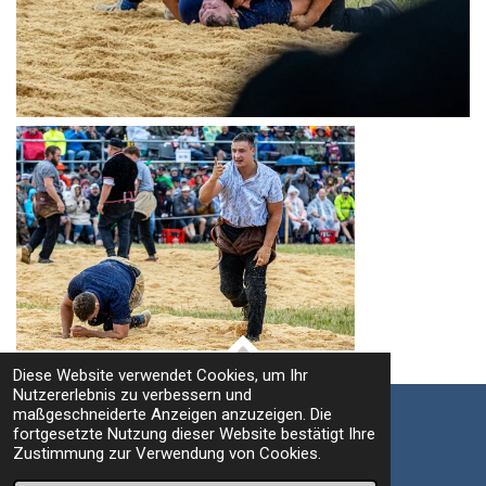
Diese Website verwendet Cookies, um Ihr
TOP
Nutzererlebnis zu verbessern und
maßgeschneiderte Anzeigen anzuzeigen. Die
fortgesetzte Nutzung dieser Website bestätigt Ihre
Impressum / Datenschutz
Zustimmung zur Verwendung von Cookies.
© 2021 - 2026 Fritz Leuzinger Photography