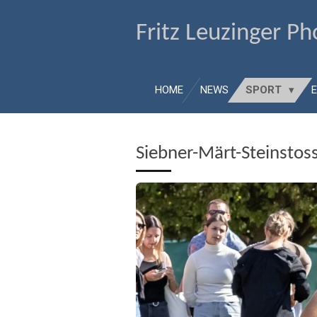
Zum
Fritz Leuzinger P
Hauptinhalt
springen
HOME
NEWS
SPORT
Siebner-Märt-Steinstos