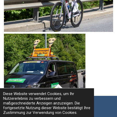
Diese Website verwendet Cookies, um Ihr
TOP
Nutzererlebnis zu verbessern und
maßgeschneiderte Anzeigen anzuzeigen. Die
fortgesetzte Nutzung dieser Website bestätigt Ihre
Impressum / Datenschutz
Zustimmung zur Verwendung von Cookies.
© 2021 - 2026 Fritz Leuzinger Photography