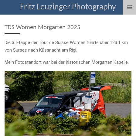
Fritz Leuzinger Photography
Zum
Hauptinhalt
springen
TDS Women Morgarten 2025
Die 3. Etappe der Tour de Suisse Women führte über 123.1 km
von Sursee nach Küssnacht am Rigi.
Mein Fotostandort war bei der historischen Morgarten Kapelle.