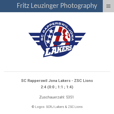
Fritz Leuzinger Photography
Zum
Hauptinhalt
springen
SC Rapperswil Jona Lakers - ZSC Lions
2:4 (0:0 ; 1:1 ; 1:4)
Zuschauerzahl: 5351
© Logos: SCRJ Lakers & ZSC Lions